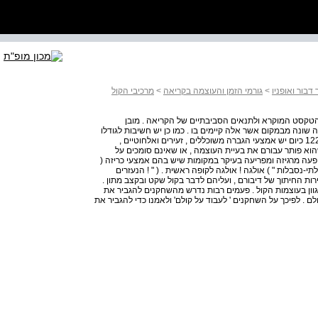
דבור ואופניו
>
גורמי הזמן והעוצמה בקריאה
>
מרכיבי הקול
טקסט המוקרא ולתנאים הסביבתיים של הקריאה . מובן
שונה מבמקום אשר אלה קיימים בו . כמו כן יש חשיבות לגודלו
של החלל שמדברים בתוכו . רבים מן המשתמשים במיקרופון 122 כיום יש אמצעי הגברה משוכללים , זעירים ואלחוטיים ,
הוא פותר עבורם את בעיית העוצמה , או שאינם סומכים על
פעה מרגיזה ומפריעה בעיקר במקומות שיש בהם אמצעי כריזה (
-נסבלות " ) אולגה ! אולגה לקופה ראשית . ( " ! הנעזרים
רות החיתוך של דיבורם , ועליהם לדבר בקול שקט ובקצב מתון .
לגוון בעוצמות הקול . פעמים רבות נדרש מהשחקנים להגביר את
. לפיכך על השחקנים ' לעבוד על קולם' ולאמנו כדי להגביר את