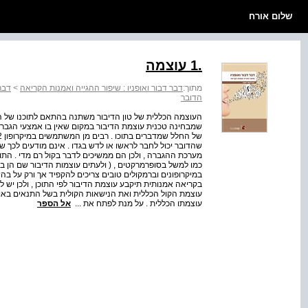
שלום אורח
.1 עוצמה
מתוך:
דבר דבור ואופניו : שיפור ההגייה ואמנות הקריאה
>
דבר 
הדובר
העוצמה הכללית של טון הדיבור משתנה בהתאם לתוכנו של ה
שמבחינה טכנית עוצמת הדיבור במקום שאין בו אמצעי הגברה 
שהדובר יכול לחבר לראשו או לדש בגדו . אינם מודעים לכך ש
מערכת ההגברה , ולכן הם ממשיכים לדבר בקול רם מדי . התו
כמו למשל בסופרמרקטים , ( ולעתים עוצמות הדיבור שם הן בלתי
במיקרופונים וברמקולים טובים צריכים להקפיד אך ורק על בהי
בקריאה אמנותית תיקבע עוצמת הדיבור לפי התוכן , ולכן יש 
עוצמת הקול הכללית ואת הנישאות הקולית בשל התנאים באולם 
עוצמתו הכללית . על מנת לפתח את ...
אל הספר