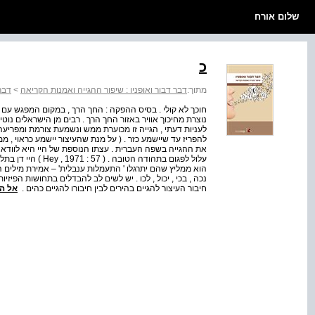
שלום אורח
כ
מתוך:
דבר דבור ואופניו : שיפור ההגייה ואמנות הקריאה
>
דבר 
נוצרת מחיכוך אוויר באזור החך הרך . רבים מן הישראלים נוטי
לעניות דעתי , הגייה זו מכוערת ממש ונשמעת צורמת ומפריעה 
להפריז עד שיישמע כזר . ( על מנת שהעיצור יישמע כראוי , מ
את ההגייה בשפה העברית . עצתו הנוספת של היי היא לוודא שה
עלול לפגום בתהודה ה
הוא ממליץ שהם יתרגלו ' התעמלות ענבלית' – אמירת מילים הכו
נכה , בכי , יכול , לכו . יש לשים לב להבדלים בתחושות הפיז
חיבור העיצור להגיים בהירים לבין חיבורו להגיים כהים .
אל ה