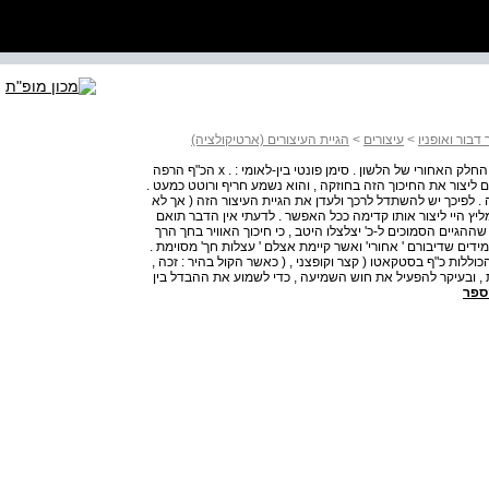
דבור ואופניו
>
עיצורים
>
הגיית העיצורים (ארטיקולציה)
חוכך לא קולי . בסיס ההפקה : החך הרך , במקום המפגש עם החלק האחורי של הלשון . סימן פונטי בין-לאומי : . x הכ"ף הרפה
ם ליצור את החיכוך הזה בחוזקה , והוא נשמע חריף ורוטט כמעט .
. לפיכך יש להשתדל לרכך ולעדן את הגיית העיצור הזה ( אך לא
מליץ היי ליצור אותו קדימה ככל האפשר . לדעתי אין הדבר תואם
הגיים הסמוכים ל-כ' יצלצלו היטב , כי חיכוך האוויר בחך הרך
טובה . ( Hey , 1971 : 57 ) היי דן בתלמידים שדיבורם ' אחורי' ואשר קיימת אצלם ' עצלות חך' מסוימת .
ללות כ"ף בסטקאטו ( קצר וקופצני , ( כאשר הקול בהיר : זכה ,
יות , ובעיקר להפעיל את חוש השמיעה , כדי לשמוע את ההבדל בין
ספר