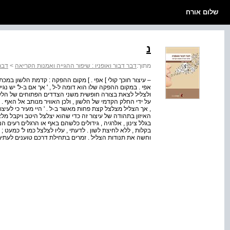
שלום אורח
נ
מתוך:
דבר דבור ואופניו : שיפור ההגייה ואמנות הקריאה
>
דבר 
אפי . במקום ההפקה שלו הוא דומה ל-ל , ' אך אם ב-ל' יש 
ולצליל לצאת בצורה חופשית משני הצדדים הפתוחים של הלשון 
על ידי החלק הקדמי של הלשון , ולכן האוויר מנותב אל האף
, אך הצליל מצלצל קצת פחות מאשר ב-ל . ' היי מעיר כי לעיצו
האיזון בתהודה של עיצור זה כדי שהוא יצלצל היטב ויקבל מלא
בקלות , ללא לחיצת לשון . לדעתי , עליו לצלצל כמו ל' כמעט ; 
וחשה את תנודות הצליל . זמרים בתחילת דרכם טוענים לעתים