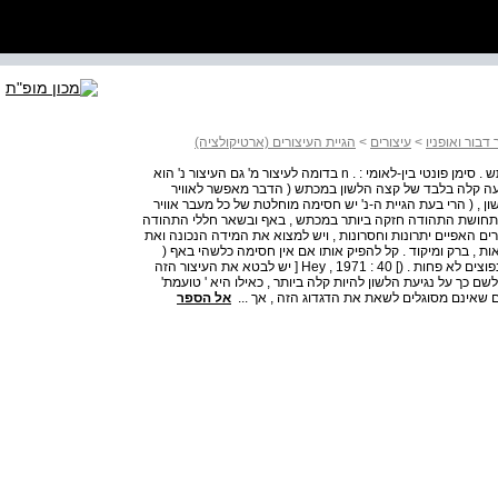
דבור ואופניו
>
עיצורים
>
הגיית העיצורים (ארטיקולציה)
– עיצור חוכך קולי ] אפי . ] מקום ההפקה : קדמת הלשון במכתש . סימן פונטי בין-לאומי : . n בדומה לעיצור מ' גם העיצור נ' הוא
נגיעה קלה בלבד של קצה הלשון במכתש ( הדבר מאפשר לאוויר
, ( הרי בעת הגיית ה-נ' יש חסימה מוחלטת של כל מעבר אוויר
 . תחושת התהודה חזקה ביותר במכתש , באף ובשאר חללי התהודה
רים האפיים יתרונות וחסרונות , ויש למצוא את המידה הנכונה ואת
ות , ברק ומיקוד . קל להפיק אותו אם אין חסימה כלשהי באף (
בגלל צינון , אלרגיה , גידולים כלשהם באף או הרגלים רעים הנפוצים לא פחות . (] Hey , 1971 : 40 [ יש לבטא את העיצור הזה
לשם כך על נגיעת הלשון להיות קלה ביותר , כאילו היא ' טועמת'
 שאינם מסוגלים לשאת את הדגדוג הזה , אך ...
אל הספר