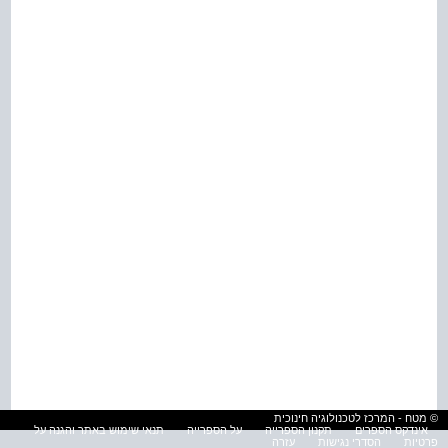
© מטח - המרכז לטכנולוגיה חינוכית
אינדקס הספרים
תקנון הספרייה
על הספרייה
תנאי שימוש באתר והגנה על
פרטיות
הסדרי נגישות
עזרה