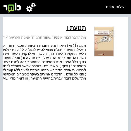
שלום אורח
תנועת I
מתוך:
דבר דבור ואופניו : שיפור ההגייה ואמנות הקריאה
>
דבר 
תנועת I ( אי ) היא התנועה הבהירה ביותר : הסגירה הה
הצליל . תנועה זו יכולה אפוא לסייע לבעלי קול ' אוורירי' ו
הלשון מתקמרת לעבר החך הקשה , ואילו קצה הלשון נוגע בשי
השפתיים ' ) חיוך ( ' האופיינית . בזמרה אפשר ומומלץ לבטא
; הוא קל וזורם , והדברים אמורים בעיקר בעיצורים המכתשיים ה
מתרשלים דוברי עברית בהגיית התנועה , וזו דומה מדי . E-ל לא אחת הוגים בעברית של ימינו ( בעיקר בפעלים בבנ...