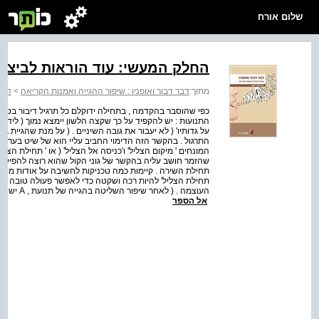
שלום אורח
החלק המעשי: עוד הוראות לביצוע
מתוך:
דבר דבור ואופניו : שיפור ההגייה ואמנות הקריאה
>
דבר 
כפי שהוסבר בהקדמה , בתחילה ידוקלם כל תרגיל דיבור בטון ש
התנועות : יש להקפיד על כך שקצה הלשון יימצא נמוך ( ליד ה
על
המונחים ' מיקום הצליל' ו'כניסה אל הצליל' ( או ' תחילת הצליל 
שהזמר חושב עליה בהקשר של גוני הקול שהוא רוצה להפיק . 
תחילת השירה . קיימות כמה טכניקות לחשיבה על אודות מיקום 
תחילת הצליל' להיות רכה ושקטה כדי לאפשר פעולה טובה של
העוצמה . 
אל הספר