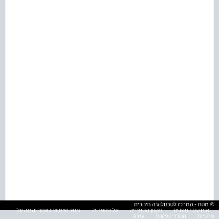
© מטח - המרכז לטכנולוגיה חינוכית
אינדקס הספרים
תקנון הספרייה
על הספרייה
תנאי שימוש באתר והגנה על
פרטיות
הסדרי נגישות
עזרה