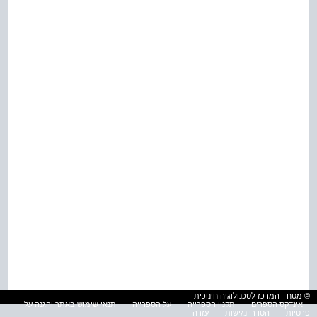
© מטח - המרכז לטכנולוגיה חינוכית
אינדקס הספרים
תקנון הספרייה
על הספרייה
תנאי שימוש באתר והגנה על
פרטיות
הסדרי נגישות
עזרה