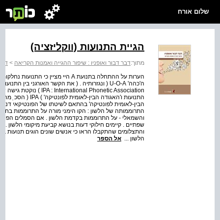
שלום אורח
הגיית התנועות (ווקליזציה)
מתוך:
דבר דבור ואופניו : שיפור ההגייה ואמנות הקריאה
>
דבר 
ה'כהה' U-O-A ( ונגזרותיה . ( את הקשר האורגני בין
התרוממותה של הלשון : הקו הימני מורה על התרוממות בחלק 
והשמאלי - על התרוממות בקדמת הלשון . אם הסמלים הפונטיים
שפתיים . קיימים חילוקי דעות בנושא קביעת מיקומי הלשון . ב
והתצלומים שהתקבלו הראו כי אנשים שונים הוגים תנועות ב
הלשון ...
אל הספר