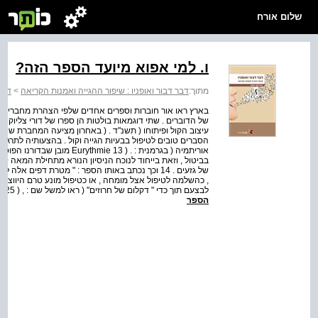
שלום אורח
ו. למי אפוא מיועד הספר הזה?
מתוך:
דבר דבור ואופניו : שיפור ההגייה ואמנות הקריאה
>
דבר 
בארץ ראו אור חוברות וספרים אחדים שלפי הצהרת מחבריהם מ
של הדוברים . שתי דוגמאות בולטות הן ספרו של דורי צליוק , ה
עיצוב הקול ופיתוחו ( תשנ"ד . ( באחרון מציעה המחברת שיטה
אוריתמיה ( בגרמנית : . ( e 13
של גזעים . 14 וכך נכתב באותו הספר : " מטרת דפים 
לבצעם תוך כדי " דקלום של חרוזים" ( ראו למשל שם : , ( 125 , 121 , 120 כי הקצביות תורמת לשיפור איכות הנשימה...
הספר