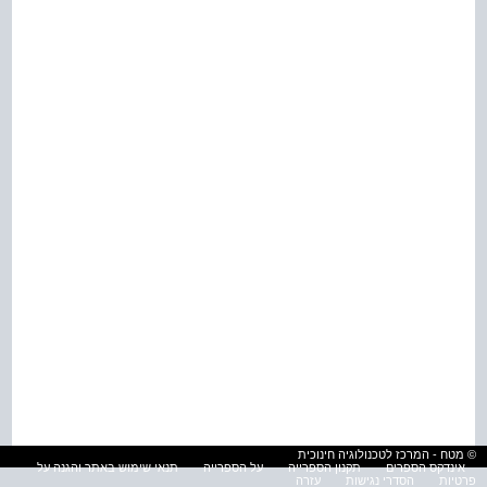
© מטח - המרכז לטכנולוגיה חינוכית
אינדקס הספרים
תקנון הספרייה
על הספרייה
תנאי שימוש באתר והגנה על
פרטיות
הסדרי נגישות
עזרה