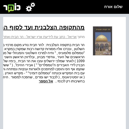
שלום אורח
מהתקופה הצלבנית ועד לסוף התק
מתוך:
אריאל : כתב עת לידיעת ארץ ישראל - הר הבית ואתריו
>
הר הבית בתקופה הצלבנית : להר חבית נודע מקום מרכזי בתקו
השלטון , ונכרכו אליו מסורות קדושה רבות שמקורן במקרא וב
"טמפלום סלומוניס , '' וחיה למרכז השלטוני והמנהלי של ממ
הראשונים של העיר , גודפרי מבויון , ובלדווין הראשון והשני 
1099 ) לאחר שמלכי ירושלים עזבו את הר הבית , בימיו של
הבניין לידי האבירים ה"טמפלרים" " ) אבירי ההיכל , ( " שש
שוקמו אף הס והוסבו למחסנים ולאורוות ענקיות ונפתחה גישה
עם בית המקדש וכונתה "טמפלום דומיני" '' - מקדש האדון . 
( או יוסטיניאנוס , ( לכבוד ישו ומרים , שהפכה למסגד . היה
בחשיבותו רק לכנסי...
אל הספר