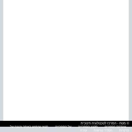
© מטח - המרכז לטכנולוגיה חינוכית
אינדקס הספרים
תקנון הספרייה
על הספרייה
תנאי שימוש באתר והגנה על
פרטיות
הסדרי נגישות
עזרה