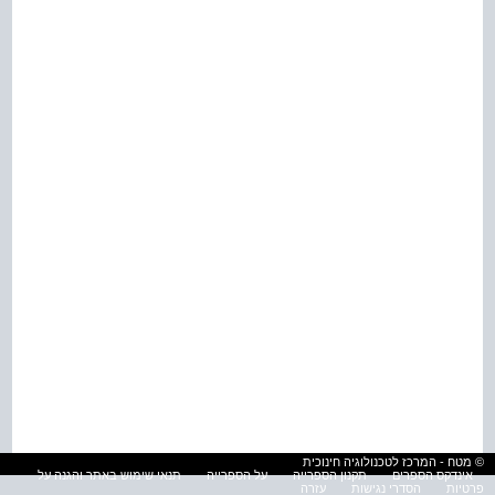
© מטח - המרכז לטכנולוגיה חינוכית
אינדקס הספרים
תקנון הספרייה
על הספרייה
תנאי שימוש באתר והגנה על
פרטיות
הסדרי נגישות
עזרה