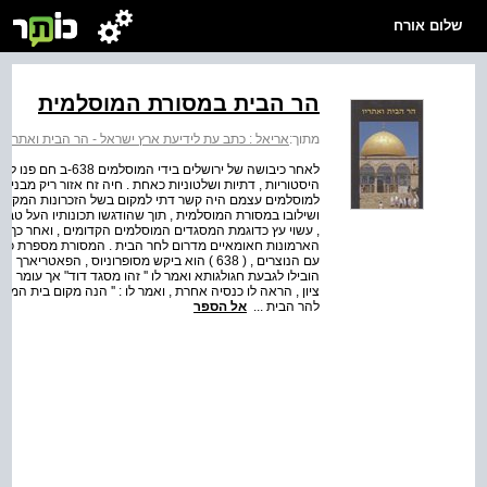
שלום אורח
הר הבית במסורת המוסלמית
מתוך:
אריאל : כתב עת לידיעת ארץ ישראל - הר הבית ואתריו
>
לאחר כיבושה של ירושל
היסטוריות , דתיות ושלטוניות כאחת . חיה זח אזור ריק מבניי
למוסלמים עצמם היה קשר דתי למקום בשל הזכרונות המקראיי
ושילובו במסורת המוסלמית , תוך שהודגשו תכונותיו העל טבע
, עשוי עץ כדוגמת המסגדים המוסלמים הקדומים , ואחר כך
הארמונות חאומאיים מדרום לחר הבית . המסורת מספרת כיצ
עם הנוצרים , ( 638 ) הוא ביקש מסופרוניוס , ה
הובילו לגבעת חגולגותא ואמר לו '' זהו מסגד דוד" אך עומר 
ציון , הראה לו כנסיה אחרת , ואמר לו : '' הנה מקום בית המ
להר הבית ...
אל הספר