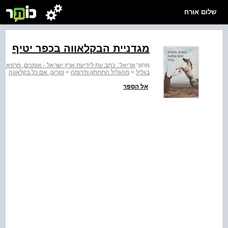
שלום אורח
מגדניית הבקלאווה בכפר יטיף
מתוך:
אריאל : כתב עת לידיעת ארץ ישראל - אומנים, מרפאים ו
בגליל
>
מהגליל התחתון ודרומה
>
טורען, אם כל בקלאווה
אל הספר