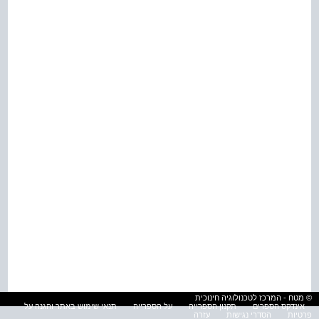
© מטח - המרכז לטכנולוגיה חינוכית
אינדקס הספרים
תקנון הספרייה
על הספרייה
תנאי שימוש באתר והגנה על
פרטיות
הסדרי נגישות
עזרה