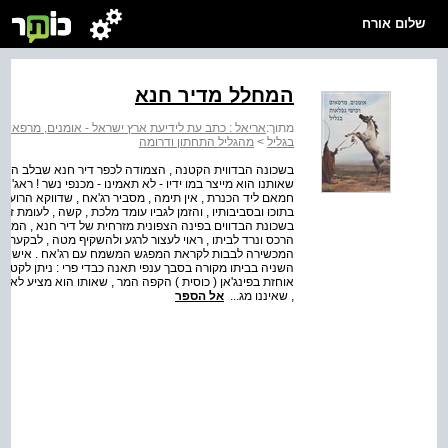
שלום אורח
המחלל מדיר חנא
מתוך:
אריאל : כתב עת לידיעת ארץ ישראל - אומנים, מרפאים ו
בגליל
>
מהגליל התחתון ודרומה
בשכונה הבדווית הקטנה , הצמודה לכפר דיר חנא שבלב הגליל 
שאותנו הוא מייצר במו ידיו - לא תאמינו - מכנפי נשר ! ראג'ח
חמאם ליד הכנרת , אין תימה , מסביר רג'אח , שדווקא הרועים
בתוכו ובסביבותיו , והזמן לגביו עומד מלכת , קשה , לעומת זאת
בשכונת הבדווים בפינה הצפונית מזרחית של דיר חנא , המיוש
הרכס ונרד לביתו , ראוי לעצור לרגע ולהשקיף מטה , לבקעת צל
המכשירה לבבות לקראת המפגש המשמח עם רג'אח . איש חביב
השניה בביתו מקורה בסבך ענפי תאנה כבדי פרי : ניתן לקטו
, שאיננו מג...
אל הספר