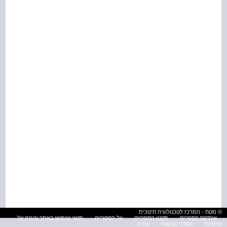
© מטח - המרכז לטכנולוגיה חינוכית
אינדקס הספרים
תקנון הספרייה
על הספרייה
תנאי שימוש באתר והגנה על
פרטיות
הסדרי נגישות
עזרה