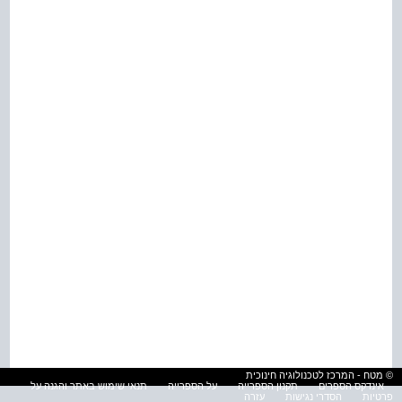
© מטח - המרכז לטכנולוגיה חינוכית
אינדקס הספרים
תקנון הספרייה
על הספרייה
תנאי שימוש באתר והגנה על
פרטיות
הסדרי נגישות
עזרה