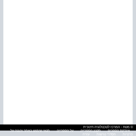
© מטח - המרכז לטכנולוגיה חינוכית
אינדקס הספרים
תקנון הספרייה
על הספרייה
תנאי שימוש באתר והגנה על
פרטיות
הסדרי נגישות
עזרה