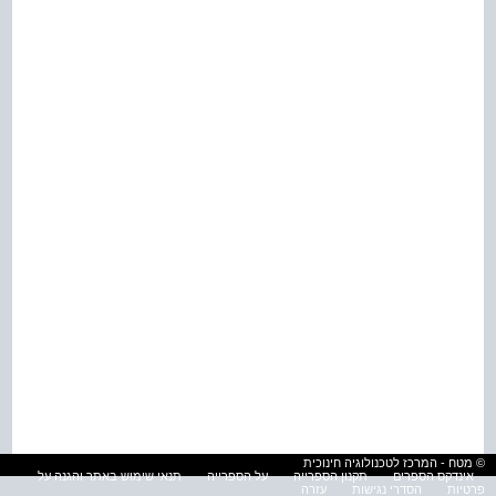
© מטח - המרכז לטכנולוגיה חינוכית
אינדקס הספרים
תקנון הספרייה
על הספרייה
תנאי שימוש באתר והגנה על
פרטיות
הסדרי נגישות
עזרה