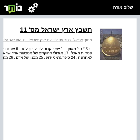
שלום אורח
תשבץ ארץ ישראל מס' 11
מתוך:
אריאל : כתב עת לידיעת ארץ ישראל - נגוהות זהב על יר
לאחרונה . 24 סופר גרמני ידוע . 25 מבניו של אדם . 26 מקום ( בעיקר היסטוריארכיאולוגי ) . 28 מנשא לציוד