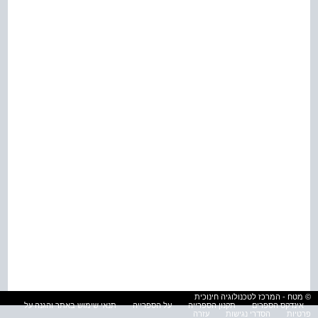
© מטח - המרכז לטכנולוגיה חינוכית
אינדקס הספרים
תקנון הספרייה
על הספרייה
תנאי שימוש באתר והגנה על
פרטיות
הסדרי נגישות
עזרה