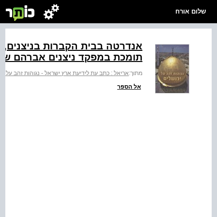
שלום אורח
אנדרטה בבית הקברות בניצנים, ש
תומכת במפקד ניצנים אברהם שוו
מתוך:
אריאל : כתב עת לידיעת ארץ ישראל - נגוהות זהב על יר
אל הספר