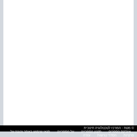
© מטח - המרכז לטכנולוגיה חינוכית
אינדקס הספרים
תקנון הספרייה
על הספרייה
תנאי שימוש באתר והגנה על
פרטיות
הסדרי נגישות
עזרה