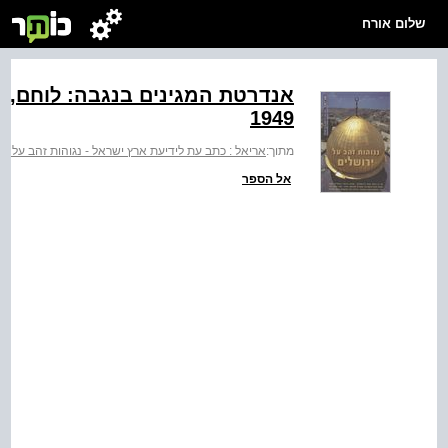
שלום אורח
אנדרטת המגינים בנגבה: לוחם, ע
1949
מתוך:
אריאל : כתב עת לידיעת ארץ ישראל - נגוהות זהב על יר
אל הספר