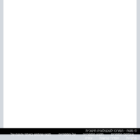
© מטח - המרכז לטכנולוגיה חינוכית
אינדקס הספרים
תקנון הספרייה
על הספרייה
תנאי שימוש באתר והגנה על
פרטיות
הסדרי נגישות
עזרה