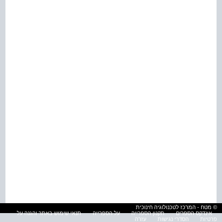
© מטח - המרכז לטכנולוגיה חינוכית
אינדקס הספרים
תקנון הספרייה
על הספרייה
תנאי שימוש באתר והגנה על
פרטיות
הסדרי נגישות
עזרה