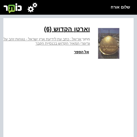
שלום אורח
וארטן הקדוש ‭(6)‬
מתוך:
אריאל : כתב עת לידיעת ארץ ישראל - נגוהות זהב על יר
גריגורי המאיר הקדוש בכנסיית הקבר
אל הספר