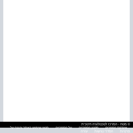
© מטח - המרכז לטכנולוגיה חינוכית
אינדקס הספרים
תקנון הספרייה
על הספרייה
תנאי שימוש באתר והגנה על
פרטיות
הסדרי נגישות
עזרה