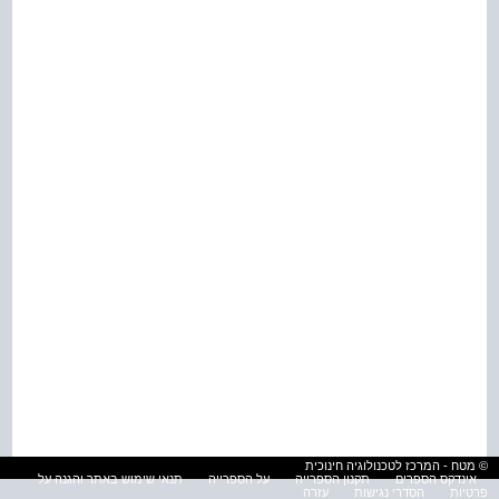
© מטח - המרכז לטכנולוגיה חינוכית
אינדקס הספרים
תקנון הספרייה
על הספרייה
תנאי שימוש באתר והגנה על
פרטיות
הסדרי נגישות
עזרה