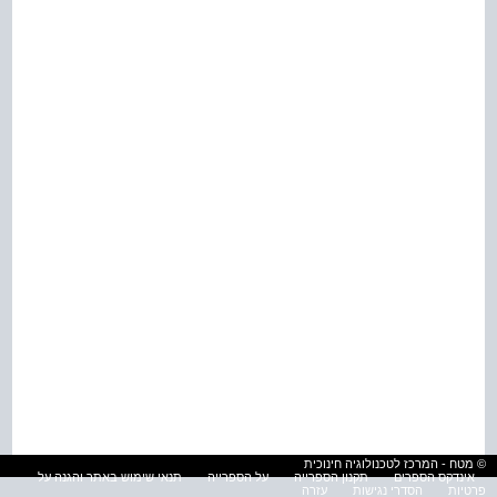
© מטח - המרכז לטכנולוגיה חינוכית
אינדקס הספרים
תקנון הספרייה
על הספרייה
תנאי שימוש באתר והגנה על
פרטיות
הסדרי נגישות
עזרה