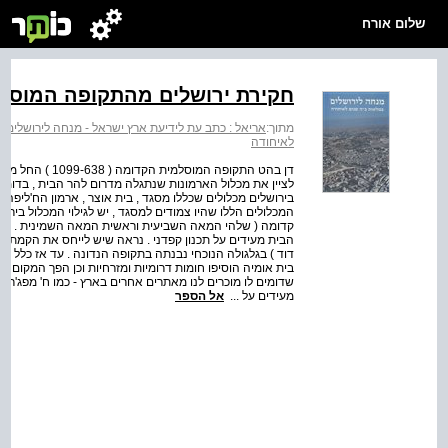
שלום אורח
חקירת ירושלים מהתקופה המוסלמ
מתוך:
אריאל : כתב עת לידיעת ארץ ישראל - מנחה לירושלים 
לאיחודה
לציין את מכלול הארמונות שנתגלה מדרום להר הבית , בדומה ל
בירושלים מכלולים שכללו מסגד , בית אוצר , ארמון הח'ליפה 
המכלולים הללו שהיו צמודים למסגד , יש לגילוי המכלול בי
קדומה ( שלהי המאה השביעית וראשית המאה השמינית . ( ה
דוד ) בגלגולה הנוכחי נבנתה בתקופה הנדונה . עד אז כלל ה
בית אומיה הוסיפו חומות דרומיות ומזרחיות וכן הפך המקום 
שדומים לו מוכרים לנו מאתרים אחרים בארץ - כמו ח' מפג'ר , 
מעידים על ...
אל הספר