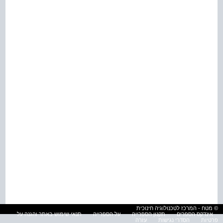
© מטח - המרכז לטכנולוגיה חינוכית
אינדקס הספרים
תקנון הספרייה
על הספרייה
תנאי שימוש באתר והגנה על
פרטיות
הסדרי נגישות
עזרה