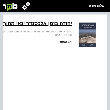
שלום אורח
יהודה בזמן אלכסנדר ינאי מתוך ‭Tabula ... Judaea Palaestina‬
מתוך:
אריאל : כתב עת לידיעת ארץ ישראל - מאמרים ומחקרי
ספרים חדשים
אל הספר