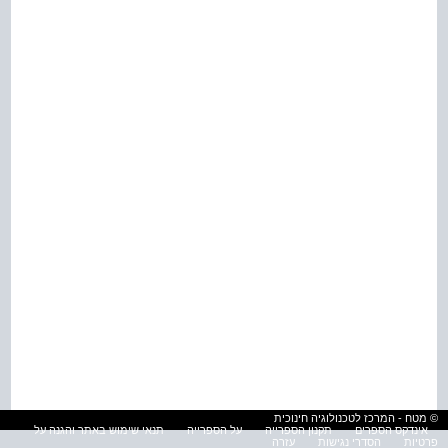
© מטח - המרכז לטכנולוגיה חינוכית
אינדקס הספרים
תקנון הספרייה
על הספרייה
תנאי שימוש באתר והגנה על
פרטיות
הסדרי נגישות
עזרה