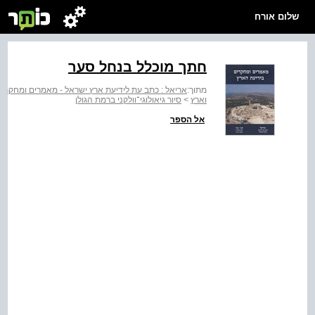
שלום אורח
חתך מוכלל בנחל סער
מתוך:
אריאל : כתב עת לידיעת ארץ ישראל - מאמרים ומחקרי
וארץ
>
סיור גיאולוגי־וולקני ברמת הגולן
אל הספר