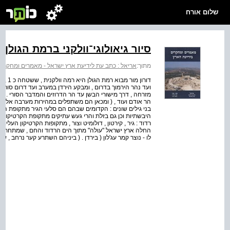
שלום אורח
סיור גיאולוגי־וולקני ברמת הגולן
מתוך:
אריאל : כתב עת לידיעת ארץ ישראל - מאמרים ומחקרי
ועד נהר הירמוך בדרום , ומבקע הירדן במערב ועד דרום סורי
הר אודם ועוד , ( ומכאן הם משתפלים במהירות מערבה אל עמק ה
החלה ארץ ישראל "עולה" מתוך הים הרדוד והחם , שמתחתיו הש
לו - נוצר קמר עג'לון ( בירדן . ( ביניהם השתרע קער נרחב 