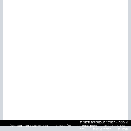
© מטח - המרכז לטכנולוגיה חינוכית
אינדקס הספרים
תקנון הספרייה
על הספרייה
תנאי שימוש באתר והגנה על
פרטיות
הסדרי נגישות
עזרה