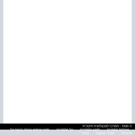
© מטח - המרכז לטכנולוגיה חינוכית
אינדקס הספרים
תקנון הספרייה
על הספרייה
תנאי שימוש באתר והגנה על
פרטיות
הסדרי נגישות
עזרה