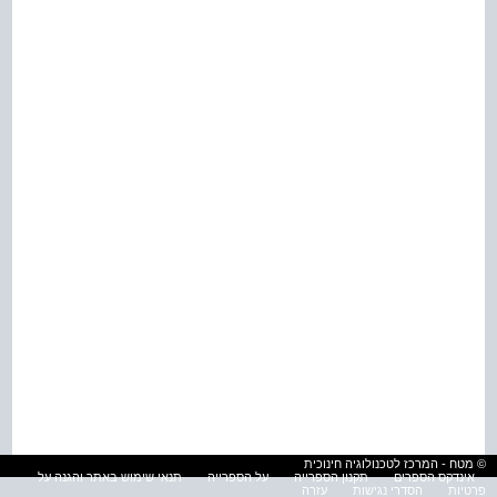
© מטח - המרכז לטכנולוגיה חינוכית
אינדקס הספרים
תקנון הספרייה
על הספרייה
תנאי שימוש באתר והגנה על
פרטיות
הסדרי נגישות
עזרה