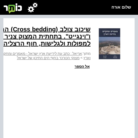
שלום אורח
שיכוב‭‬
למפולות ולגלישות, חוף הרצליה, ‭18.12.91‬ ‭•^?‬
מתוך:
אריאל : כתב עת לידיעת ארץ ישראל - מאמרים ומחקרי
וארץ
>
מצוקי הכורכר בחוף הים התיכון של ישראל
אל הספר