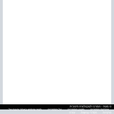
© מטח - המרכז לטכנולוגיה חינוכית
אינדקס הספרים
תקנון הספרייה
על הספרייה
תנאי שימוש באתר והגנה על
פרטיות
הסדרי נגישות
עזרה