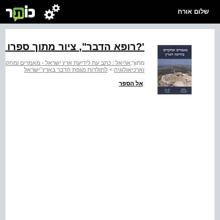
שלום אורח
‭?'‬רופא הדבר‭,"‬ ציור מתוך ספרו של הנזיר ארסה
מתוך:
אריאל : כתב עת לידיעת ארץ ישראל - מאמרים ומחקרי
וארכיאולוגיה
>
לתולדות מגפת הדבר בארץ־ישראל
אל הספר