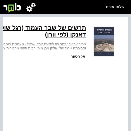
שלום אורח
דאנקן (לפי וורן)
מתוך:
אריאל : כתב עת לידיעת ארץ ישראל - מאמרים ומחקרי
וסביבתה
>
רגל של שולחן אבן מימי הבית השני מחפירות צ'רלס
אל הספר