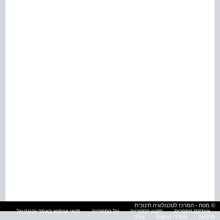
© מטח - המרכז לטכנולוגיה חינוכית
אינדקס הספרים
תקנון הספרייה
על הספרייה
תנאי שימוש באתר והגנה על
פרטיות
הסדרי נגישות
עזרה