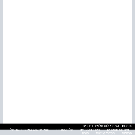
© מטח - המרכז לטכנולוגיה חינוכית
אינדקס הספרים
תקנון הספרייה
על הספרייה
תנאי שימוש באתר והגנה על
פרטיות
הסדרי נגישות
עזרה