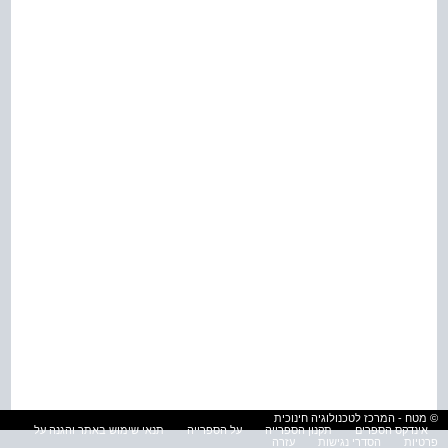
© מטח - המרכז לטכנולוגיה חינוכית
אינדקס הספרים
תקנון הספרייה
על הספרייה
תנאי שימוש באתר והגנה על
פרטיות
הסדרי נגישות
עזרה