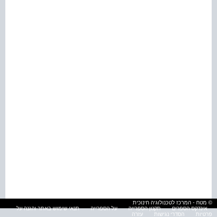
© מטח - המרכז לטכנולוגיה חינוכית
אינדקס הספרים
תקנון הספרייה
על הספרייה
תנאי שימוש באתר והגנה על
פרטיות
הסדרי נגישות
עזרה