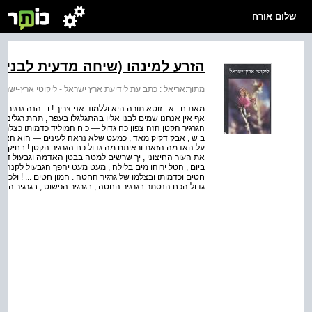
שלום אורח
הזרע למינהו (שיחה מדעית לבני הנעור
מתוך:
אריאל : כתב עת לידיעת ארץ ישראל - ליקוטי ארץ-ישרא
מאת ח . א . זוטא תורה היא וללמוד אני צריך ! ו . הנה גרגיר חט
אף אין אנחנו שמים לבנו אליו בהתגלגלו בעפר , תחת רגלינו .
הגרגיר הקטן הזה צפון כח גדול — כ ח המוליד כדמותו כצלמו
ב ש , אבק דקיק מאד , כמעט שלא נראה לעינים — הוא האבק
על האדמה הזאת וראיתם מה גדול כח הגרגיר הקטן ! בחיק ה
את העור החיצוני , יך שרשים למטה בבטן האדמה וגבעול דק 
ביום , הטל ירוהו מים בלילה , מעט מעט יהפך הגבעול לקנה
חטים וכדמותו ובצלמו של גרגיר החטה . המון חטים ... ! ולכל גרג
גדול הכח הנסתר בגרגיר החטה , בגרגיר הפשוט , בגרגיר הצהוב