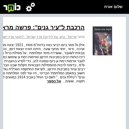
שלום אורח
הרכבת ל"עיר גנים": פרשה מראשי
מתוך:
אריאל : כתב עת לידיעת ארץ ישראל - ליקוטי ארץ-ישרא
אילן גל פאר ביום 
ארכה , ודאי , יותר מחצי שעה , היתה חוויה יוצאת דופן , ו
צבאית לשעבר , ששרדה מימי המלחמה , על מסילת ברזל צרה ש
ס"מ , בדומה לרבות מהמסילות הצבאיות הקלות שבנו הבריטים
רבים וציוד בסביבות הירקון , לקראת ההתקפה הגורלית נגד ה
חשוב במאמץ המלחמתי הבריטי , היו עוד לפני המלחמה נושא ל
גנים" ו"נחלת גנים 
תקווה , ששימ...
אל הספר