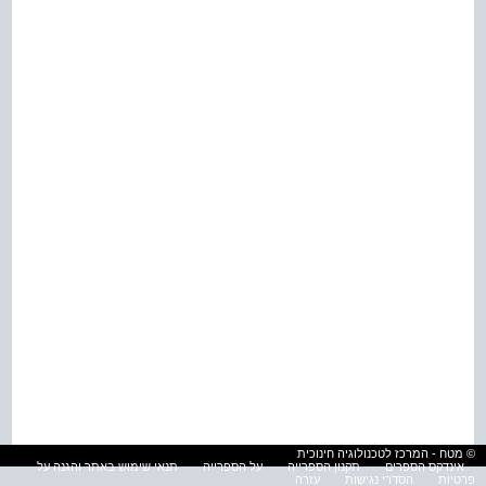
© מטח - המרכז לטכנולוגיה חינוכית
אינדקס הספרים
תקנון הספרייה
על הספרייה
תנאי שימוש באתר והגנה על
פרטיות
הסדרי נגישות
עזרה