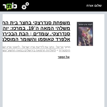
שלום אורח
משלהי המאה ה־‭.19‬
סנדרצקי. עומדים ; הבת הבכירה,
אלפרד קאופמן והשומר המוסלמי
מתוך:
אריאל : כתב עת לידיעת ארץ ישראל - ליקוטי ארץ-ישרא
היסטורית
>
לתולדות הרפואה בירושלים במאה התשע־עשרה
אל הספר