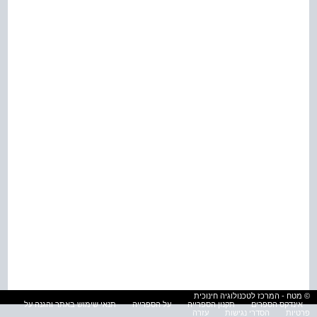
© מטח - המרכז לטכנולוגיה חינוכית
אינדקס הספרים
תקנון הספרייה
על הספרייה
תנאי שימוש באתר והגנה על
פרטיות
הסדרי נגישות
עזרה