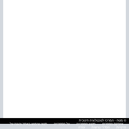
© מטח - המרכז לטכנולוגיה חינוכית
אינדקס הספרים
תקנון הספרייה
על הספרייה
תנאי שימוש באתר והגנה על
פרטיות
הסדרי נגישות
עזרה