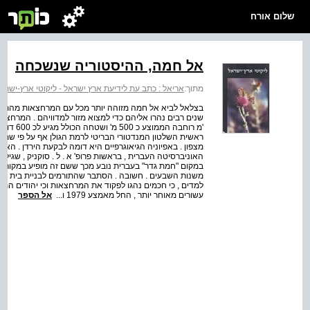
שלום אורח
אל חמה, ההיסטוריה שנשכחה
מתוך:
אריאל : כתב עת לידיעת ארץ ישראל - ליקוטי ארץ-ישרא
בצלאל לביא אל חמה מזוהה יותר מכל עם המרחצאות מהתקו
'מ רוחבה
האוניברסיטה העברית , בראשות פרופ' א . ל . סוקניק , שגי
במקום "חמת גדר" בעברית נובע מכך ששם זה מופיע במקורו
משנות השבעים . חשובה . הסתבר שהתורמים לבניית בית הכנ
עשורים מאוחר יותר , החל מאמצע 1979 ו...
אל הספר