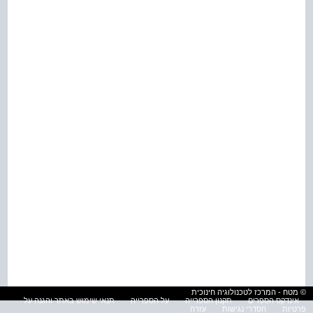
© מטח - המרכז לטכנולוגיה חינוכית
אינדקס הספרים
תקנון הספרייה
על הספרייה
תנאי שימוש באתר והגנה על
פרטיות
הסדרי נגישות
עזרה