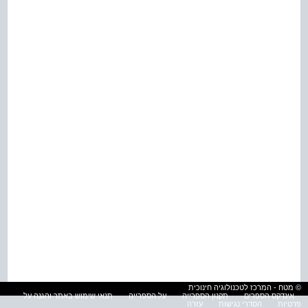
© מטח - המרכז לטכנולוגיה חינוכית
אינדקס הספרים
תקנון הספרייה
על הספרייה
תנאי שימוש באתר והגנה על
פרטיות
הסדרי נגישות
עזרה