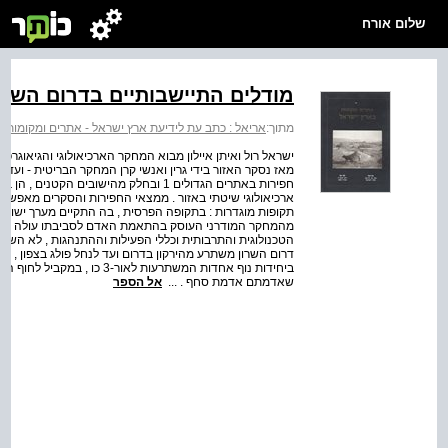
שלום אורח
מודלים התיישבותיים בדרום השר
מתוך:
אריאל : כתב עת לידיעת ארץ ישראל - אתרים ומקומות 
ישראל רול ואיתן איילון מבוא המחקר הארכיאולוגי והגיאוגרפ
מאז נסקר האזור בידי גרין ואנשי קרן המחקר הבריטית - ועד י
חפירות באתרים הגדולים 1 ובחלק מהישובים 
ארכיאולוגי שיטתי באזור . ממצאי החפירות והסקרים מאפשרי
תקופות מוגדרות : בתקופה הפרסית , בה התקיים מערך ישוב מ
מהמחקר המודרני העוסק בהתאמת האדם לסביבתו עולה , ש
הטכנולוגית והתרבותית וכללי הפעילות וההתנהגות , לא השת
דרום השרון משתרע מהירקון בדרום ועד לנחל פולג בצפון , ומ
ביחידות נוף אחדות המשתרעות לא
שאדמתם אדמת סחף . ...
אל הספר