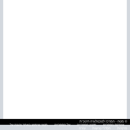
© מטח - המרכז לטכנולוגיה חינוכית
אינדקס הספרים
תקנון הספרייה
על הספרייה
תנאי שימוש באתר והגנה על
פרטיות
הסדרי נגישות
עזרה