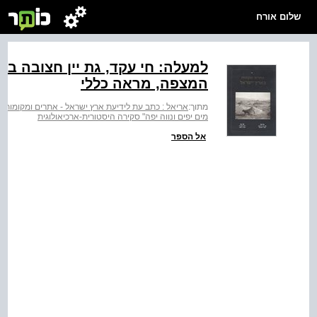
שלום אורח
למעלה: חי עקד, גת יין חצובה בס
המצפה, מראה כללי
מתוך:
אריאל : כתב עת לידיעת ארץ ישראל - אתרים ומקומות 
מים יפים ונווה יפה" סקירה היסטורית-ארכיאולוגית
אל הספר