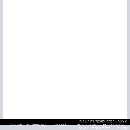
© מטח - המרכז לטכנולוגיה חינוכית
אינדקס הספרים
תקנון הספרייה
על הספרייה
תנאי שימוש באתר והגנה על
פרטיות
הסדרי נגישות
עזרה