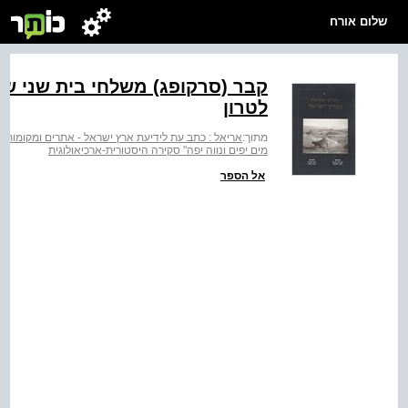
שלום אורח
קבר (סרקופג) משלחי בית שני ש
לטרון
מתוך:
אריאל : כתב עת לידיעת ארץ ישראל - אתרים ומקומות 
מים יפים ונווה יפה" סקירה היסטורית-ארכיאולוגית
אל הספר