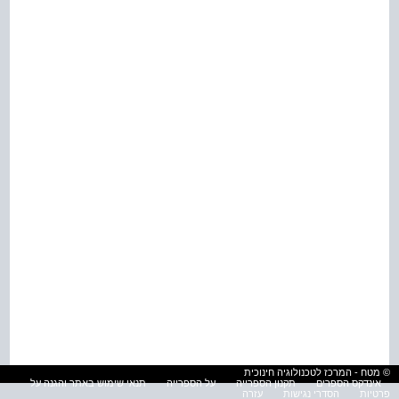
© מטח - המרכז לטכנולוגיה חינוכית
אינדקס הספרים
תקנון הספרייה
על הספרייה
תנאי שימוש באתר והגנה על
פרטיות
הסדרי נגישות
עזרה