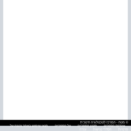
© מטח - המרכז לטכנולוגיה חינוכית
אינדקס הספרים
תקנון הספרייה
על הספרייה
תנאי שימוש באתר והגנה על
פרטיות
הסדרי נגישות
עזרה