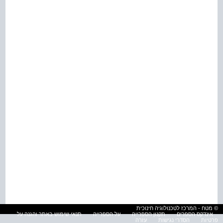
© מטח - המרכז לטכנולוגיה חינוכית
אינדקס הספרים
תקנון הספרייה
על הספרייה
תנאי שימוש באתר והגנה על
פרטיות
הסדרי נגישות
עזרה