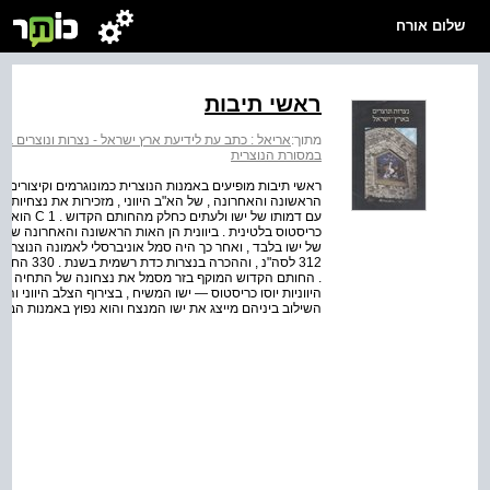
שלום אורח
ראשי תיבות
מתוך:
אריאל : כתב עת לידיעת ארץ ישראל - נצרות ונוצרים ב
במסורת הנוצרית
הראשונה והאחרונה , של הא"ב היווני , מזכירות את נצחיות הבו
כריסטוס בלטינית . ביוונית הן האות הראשונה והאחרונה של 
של ישו בלבד , ואחר כך היה סמל אוניברסלי לאמונה הנוצרית
312 לסה"נ 
השילוב ביניהם מייצג את ישו המנצח והוא נפוץ באמנות הביזאנטית . IHS או , 1 HC שלוש האותיות היו