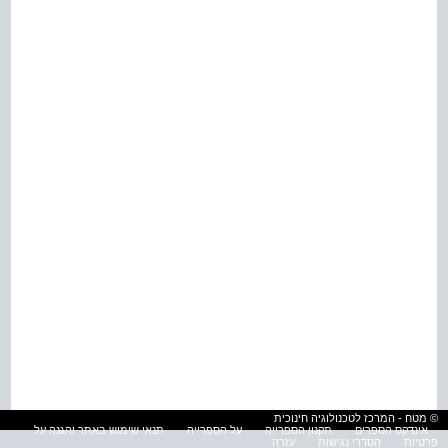
© מטח - המרכז לטכנולוגיה חינוכית
אינדקס הספרים
תקנון הספרייה
על הספרייה
תנאי שימוש באתר והגנה על
פרטיות
הסדרי נגישות
עזרה