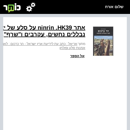
שלום אורח
אתר ‭ninrin .HK39‬ 
נבללים נחשים, עקרבים ו"שרף‭,"‬ או לטאה ארסית. למטה: צילום
מתוך:
אריאל : כתב עת לידיעת ארץ ישראל - הר כרכום : לאור
אמנות סלע ופולחן
אל הספר