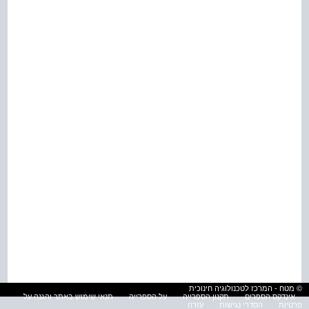
© מטח - המרכז לטכנולוגיה חינוכית
אינדקס הספרים
תקנון הספרייה
על הספרייה
תנאי שימוש באתר והגנה על
פרטיות
הסדרי נגישות
עזרה