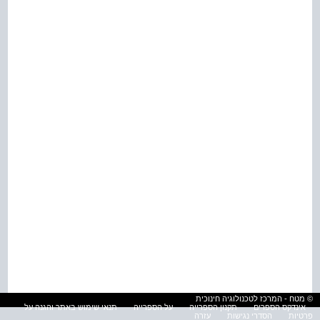
© מטח - המרכז לטכנולוגיה חינוכית
אינדקס הספרים
תקנון הספרייה
על הספרייה
תנאי שימוש באתר והגנה על
פרטיות
הסדרי נגישות
עזרה