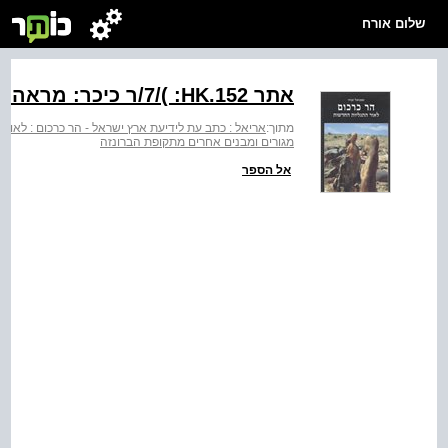
שלום אורח
אתר ‭/7/( :HK.152‬ר כיכר: מראה מהאוויר
מתוך:
אריאל : כתב עת לידיעת ארץ ישראל - הר כרכום : לאור
מגורים ומבנים אחרים מתקופת הברונזה
אל הספר