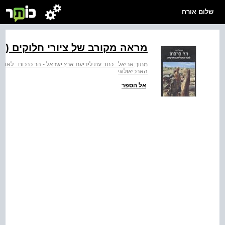
שלום אורח
מראה מקורב של ציורי חלוקים (גי
מתוך:
אריאל : כתב עת לידיעת ארץ ישראל - הר כרכום : לאור
הארכיאולוגי
אל הספר