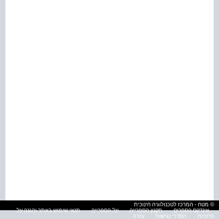
© מטח - המרכז לטכנולוגיה חינוכית
אינדקס הספרים
תקנון הספרייה
על הספרייה
תנאי שימוש באתר והגנה על
פרטיות
הסדרי נגישות
עזרה