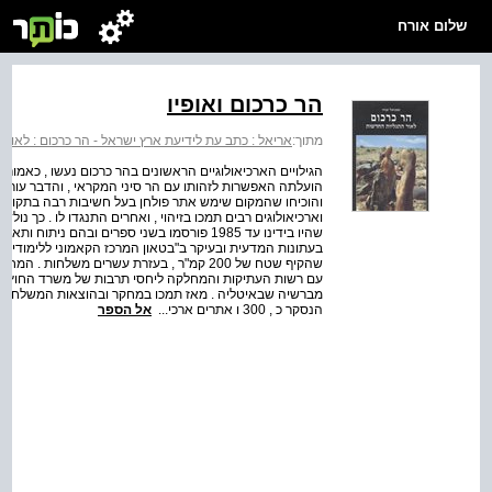
שלום אורח
הר כרכום ואופיו
מתוך:
אריאל : כתב עת לידיעת ארץ ישראל - הר כרכום : לאור
הועלתה האפשרות לזהותו עם הר סיני המקראי , והדבר עורר חי
והוכיחו שהמקום שימש אתר פולחן בעל חשיבות רבה בתקופה ה
שהיו בידינו עד 1985 פורסמו בשני ספרים ובהם 
שהקיף שטח של 200 קמ"ר , בעזרת עשרים משלחו
מברשיה שבאיטליה . מאז תמכו במחקר ובהוצאות המשלחת ב
הנסקר כ , 300 ו אתרים ארכי...
אל הספר