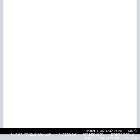
© מטח - המרכז לטכנולוגיה חינוכית
אינדקס הספרים
תקנון הספרייה
על הספרייה
תנאי שימוש באתר והגנה על
פרטיות
הסדרי נגישות
עזרה