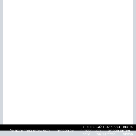
© מטח - המרכז לטכנולוגיה חינוכית
אינדקס הספרים
תקנון הספרייה
על הספרייה
תנאי שימוש באתר והגנה על
פרטיות
הסדרי נגישות
עזרה