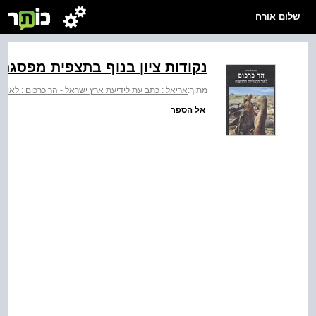
שלום אורח
נקודות ציון בנוף בתצפית מפסגת 
מתוך:
אריאל : כתב עת לידיעת ארץ ישראל - הר כרכום : לאור
אל הספר