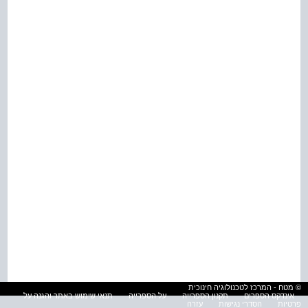
© מטח - המרכז לטכנולוגיה חינוכית
אינדקס הספרים
תקנון הספרייה
על הספרייה
תנאי שימוש באתר והגנה על
פרטיות
הסדרי נגישות
עזרה