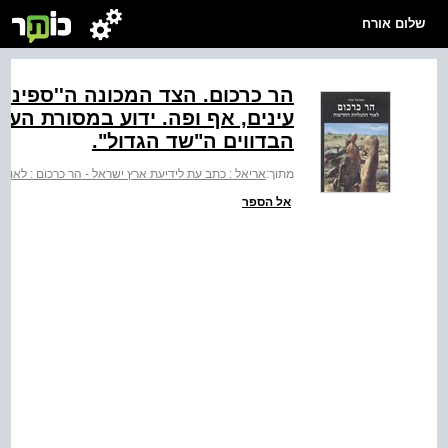
שלום אורח
הר כרכום. הצד המכונה ה''ספינק
עינים, אף ופה. ידוע במסורת העמ
הבדווים ה"שד הגדול‭."‬
מתוך:
אריאל : כתב עת לידיעת ארץ ישראל - הר כרכום : לאור
אל הספר