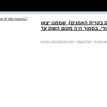
מסגד השוק ברובע המוסלמי (כיום בקרית האמנים‭,(‬ שממנו יצאו
די. בסמוך היה מקום השוק עד
ת ואתריה
>
תולדות צפת
>
הקרב על צפת בעיני הערבים